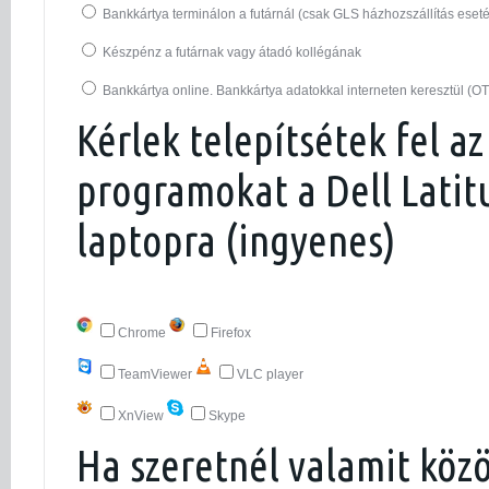
Bankkártya terminálon a futárnál (csak GLS házhozszállítás eset
Készpénz a futárnak vagy átadó kollégának
Bankkártya online. Bankkártya adatokkal interneten keresztül (O
Kérlek telepítsétek fel az
programokat a Dell Latit
laptopra (ingyenes)
Chrome
Firefox
TeamViewer
VLC player
XnView
Skype
Ha szeretnél valamit köz