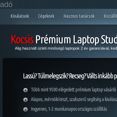
adó
Kínálatunk
Cégeknek
Hasznos tanácsok
Kiszállí
Kocsis
Prémium Laptop Stud
Alig használt üzleti minőségű laptopok 2 év garanciával, ke
Lassú? Túlmelegszik? Recseg? Válts inkább 
Több mint 9500 elégedett prémium laptop vásárló
Alapos, mérnöki teszt, szakszerű segítség a kivála
Ingyenes, 1-2 munkanapos országos szállítás