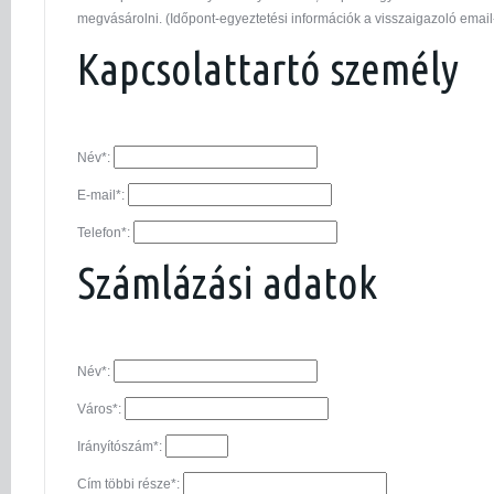
megvásárolni. (Időpont-egyeztetési információk a visszaigazoló email
Kapcsolattartó személy
Név*:
E-mail*:
Telefon*:
Számlázási adatok
Név*:
Város*:
Irányítószám*:
Cím többi része*: