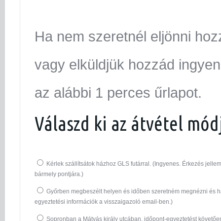
Ha nem szeretnél eljönni hoz
vagy elküldjük hozzád ingyen.
az alábbi 1 perces űrlapot.
Válaszd ki az átvétel mód
Kérlek szállítsátok házhoz GLS futárral. (Ingyenes. Érkezés jel
bármely pontjára.)
Győrben megbeszélt helyen és időben szeretném megnézni és ha
egyeztetési információk a visszaigazoló email-ben.)
Sopronban a Mátyás király utcában, időpont-egyeztetést követő