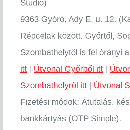
Studio)
9363 Gyóró, Ady E. u. 12. (K
Répcelak között. Győrtől, Sop
Szombathelytől is fél órányi 
itt
|
Útvonal Győrből itt
|
Útvon
Szombathelyről itt
|
Útvonal S
Fizetési módok: Átutalás, kés
bankkártyás (OTP Simple).