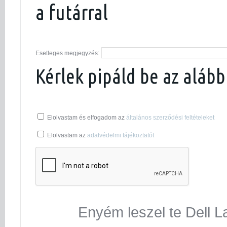
a futárral
Esetleges megjegyzés:
Kérlek pipáld be az alább
Elolvastam és elfogadom az
általános szerződési feltételeket
Elolvastam az
adatvédelmi tájékoztatót
Enyém leszel te Dell L