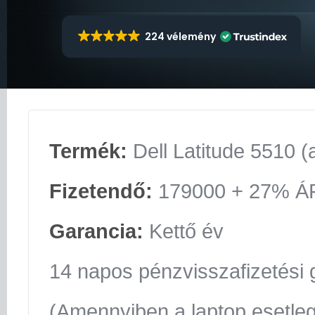
224 vélemény
Termék:
Dell Latitude 5510 (
Fizetendő:
179000 + 27% Á
Garancia:
Kettő év
14 napos pénzvisszafizetési 
(Amennyiben a laptop esetle