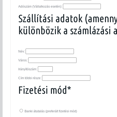
Adószám (Vállalkozás esetén):
Szállítási adatok (amenn
különbözik a számlázási 
Név:
Város:
Irányítószám:
Cím többi része:
Fizetési mód*
Banki átutalás (preferált fizetési mód)