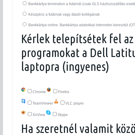
Bankkártya terminálon a futárnál (csak GLS házhozszállítás eset
Készpénz a futárnak vagy átadó kollégának
Bankkártya online. Bankkártya adatokkal interneten keresztül (O
Kérlek telepítsétek fel az
programokat a Dell Latit
laptopra (ingyenes)
Chrome
Firefox
TeamViewer
VLC player
XnView
Skype
Ha szeretnél valamit köz