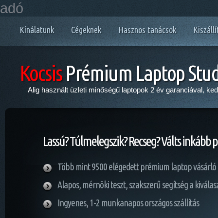
adó
Kínálatunk
Cégeknek
Hasznos tanácsok
Kiszállí
Kocsis
Prémium Laptop Stud
Alig használt üzleti minőségű laptopok 2 év garanciával, ke
Lassú? Túlmelegszik? Recseg? Válts inkább 
Több mint 9500 elégedett prémium laptop vásárló
Alapos, mérnöki teszt, szakszerű segítség a kivála
Ingyenes, 1-2 munkanapos országos szállítás