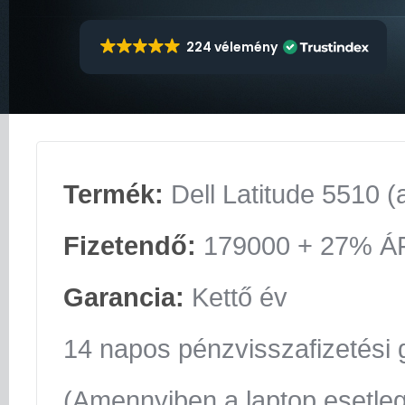
224 vélemény
Termék:
Dell Latitude 5510 (
Fizetendő:
179000 + 27% Á
Garancia:
Kettő év
14 napos pénzvisszafizetési 
(Amennyiben a laptop esetle