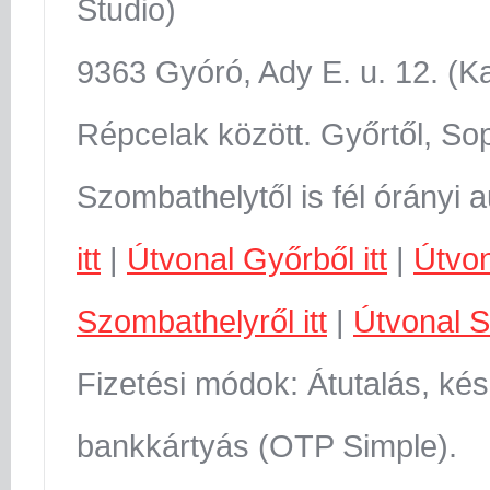
Studio)
9363 Gyóró, Ady E. u. 12. (K
Répcelak között. Győrtől, Sop
Szombathelytől is fél órányi 
itt
|
Útvonal Győrből itt
|
Útvon
Szombathelyről itt
|
Útvonal S
Fizetési módok: Átutalás, kés
bankkártyás (OTP Simple).