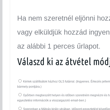
Ha nem szeretnél eljönni hoz
vagy elküldjük hozzád ingyen.
az alábbi 1 perces űrlapot.
Válaszd ki az átvétel mód
Kérlek szállítsátok házhoz GLS futárral. (Ingyenes. Érkezés jel
bármely pontjára.)
Győrben megbeszélt helyen és időben szeretném megnézni és ha
egyeztetési információk a visszaigazoló email-ben.)
Sopronban a Mátyás király utcában, időpont-egyeztetést követő