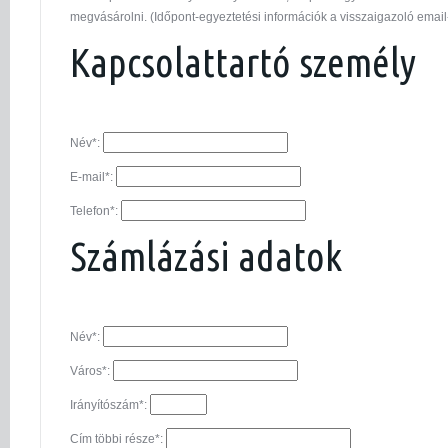
megvásárolni. (Időpont-egyeztetési információk a visszaigazoló email
Kapcsolattartó személy
Név*:
E-mail*:
Telefon*:
Számlázási adatok
Név*:
Város*:
Irányítószám*:
Cím többi része*: