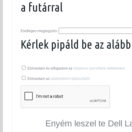
a futárral
Esetleges megjegyzés:
Kérlek pipáld be az alább
Elolvastam és elfogadom az
általános szerződési feltételeket
Elolvastam az
adatvédelmi tájékoztatót
Enyém leszel te Dell L