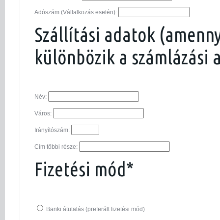
Adószám (Vállalkozás esetén):
Szállítási adatok (amenn
különbözik a számlázási 
Név:
Város:
Irányítószám:
Cím többi része:
Fizetési mód*
Banki átutalás (preferált fizetési mód)