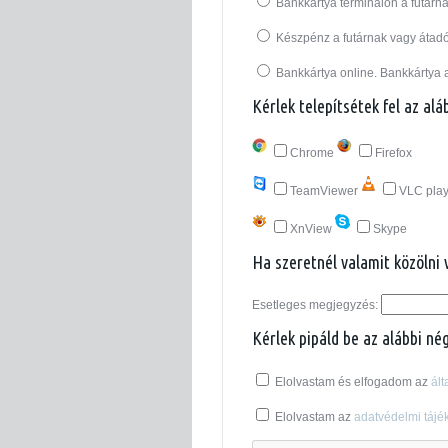
Bankkártya terminálon a futárná
Készpénz a futárnak vagy átad
Bankkártya online. Bankkártya 
Kérlek telepítsétek fel az al
Chrome
Firefox
TeamViewer
VLC play
XnView
Skype
Ha szeretnél valamit közölni 
Esetleges megjegyzés:
Kérlek pipáld be az alábbi né
Elolvastam és elfogadom az
ált
Elolvastam az
adatvédelmi tájék