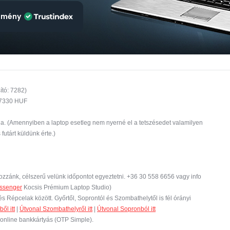
emény
ító: 7282)
27330 HUF
ia. (Amennyiben a laptop esetleg nem nyerné el a tetszésedet valamilyen
 futárt küldünk érte.)
zzánk, célszerű velünk időpontot egyeztetni. +36 30 558 6656 vagy info
ssenger
Kocsis Prémium Laptop Studio)
s Répcelak között. Győrtől, Soprontól és Szombathelytől is fél órányi
ől itt
|
Útvonal Szombathelyről itt
|
Útvonal Sopronból itt
 online bankkártyás (OTP Simple).