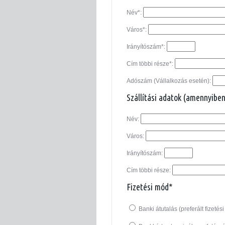
Név*:
Város*:
Irányítószám*:
Cím többi része*:
Adószám (Vállalkozás esetén):
Szállítási adatok (amennyiben
Név:
Város:
Irányítószám:
Cím többi része:
Fizetési mód*
Banki átutalás (preferált fizetés