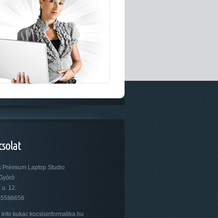
csolat
s Prémium Laptop Studio
Gyóró
 u. 12.
05586656
 info kukac kocsisinformatika.hu