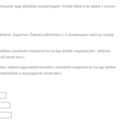
visszük vagy elküldjük hozzád ingyen. Kérlek töltsd ki az alábbi 1 perces
futárral. (Ingyenes. Érkezés jellemzően 1-2 munkanapon belül az ország
időben szeretném megnézni és ha úgy döntök megvásárolni. (Időpont-
zoló email-ben.)
ban, időpont-egyeztetést követően szeretném megnézni és ha úgy döntök
információk a visszaigazoló email-ben.)