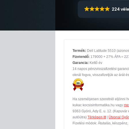
224 vél
Termék:
Dell Latitude 5510 (azonos
Fizetendő:
179000 + 27% ÁFA = 2
Garancia:
Kettő év
14 napos pénzvisszafizetési garanc
oknál fogva, visszafizetjük az árát és
Ha személyesen szeretnél eljönni ho
kukac kocsisinformatika.hu vagy
me
9363 Gyóró, Ady E. u. 12. (Kapuvár é
autóútra)
Térképen itt
|
Útvonal Győrb
Fizetési módok: Átutalás, készpénz,