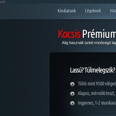
adó
Kínálatunk
Cégeknek
Has
Kocsis
Prémium 
Alig használt üzleti minőségű l
Lassú? Túlmelegszik? 
Több mint 9500 eléged
Alapos, mérnöki teszt,
Ingyenes, 1-2 munkana