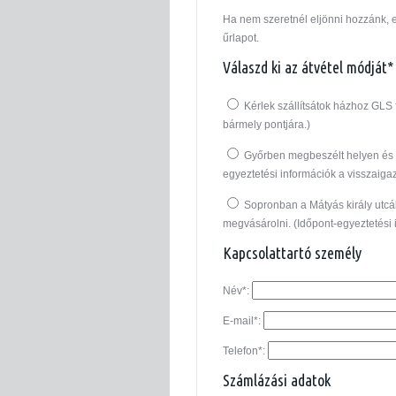
Ha nem szeretnél eljönni hozzánk, el
űrlapot.
Válaszd ki az átvétel módját*
Kérlek szállítsátok házhoz GLS 
bármely pontjára.)
Győrben megbeszélt helyen és 
egyeztetési információk a visszaiga
Sopronban a Mátyás király utcá
megvásárolni. (Időpont-egyeztetési 
Kapcsolattartó személy
Név*:
E-mail*:
Telefon*:
Számlázási adatok