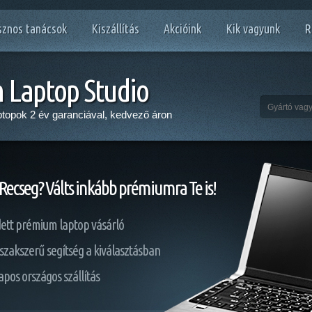
znos tanácsok
Kiszállítás
Akcióink
Kik vagyunk
R
Laptop Studio
aptopok 2 év garanciával, kedvező áron
Recseg? Válts inkább prémiumra Te is!
ett prémium laptop vásárló
 szakszerű segítség a kiválasztásban
pos országos szállítás