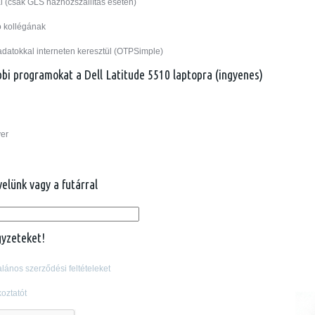
l (csak GLS házhozszállítás esetén)
ó kollégának
adatokkal interneten keresztül (OTPSimple)
ábbi programokat a Dell Latitude 5510 laptopra (ingyenes)
er
velünk vagy a futárral
gyzeteket!
alános szerződési feltételeket
oztatót