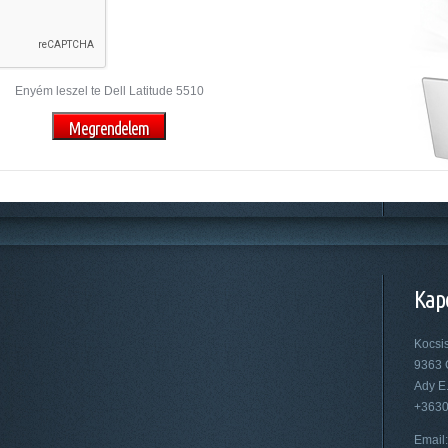
Enyém leszel te Dell Latitude 5510
Kap
Kocsi
9363 
Ady E.
+363
Email: